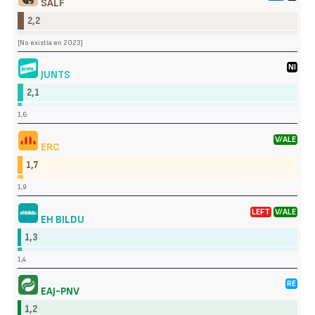
SALF
2,2
[No existía en 2023]
NI
JUNTS
2,1
1,6
V/ALE
ERC
1,7
1,9
LEFT
V/ALE
EH BILDU
1,3
1,4
RE
EAJ-PNV
1,2