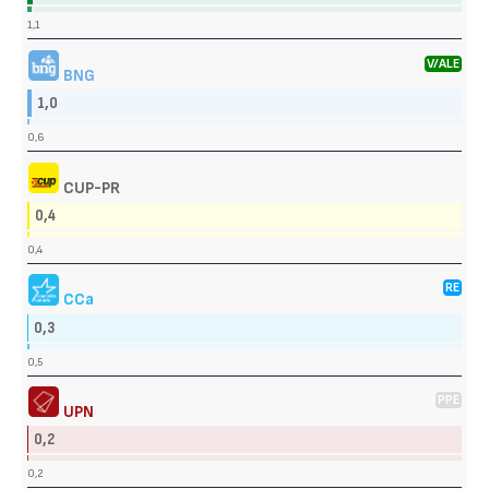
1,1
V/ALE
BNG
1,0
0,6
CUP-PR
0,4
0,4
RE
CCa
0,3
0,5
PPE
UPN
0,2
0,2