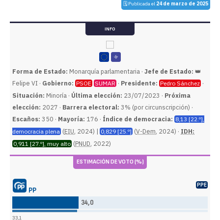
🗓️ Publicada el
24 de marzo de 2025
INFO
Forma de Estado:
Monarquía parlamentaria ·
Jefe de Estado:
👑
Felipe VI ·
Gobierno:
·
Presidente:
·
PSOE
SUMAR
Pedro Sánchez
Situación:
Minoría ·
Última elección:
23/07/2023 ·
Próxima
elección:
2027 ·
Barrera electoral:
3% (por circunscripción) ·
Escaños:
350 ·
Mayoría:
176 ·
Índice de democracia:
8,13 [22.º],
(
EIU
, 2024) |
(
V-Dem
, 2024) ·
IDH:
democracia plena
0,829 [25.º]
(
PNUD
, 2022)
0,911 [27.º], muy alto
ESTIMACIÓN DE VOTO (%)
PPE
PP
34,0
33,1