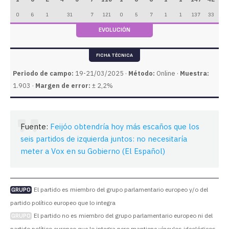
0
6
1
31
7
121
0
5
7
1
1
137
33
EVOLUCIÓN
FICHA TÉCNICA
Periodo de campo:
19-21/03/2025 ·
Método:
Online ·
Muestra:
1.903 ·
Margen de error:
± 2,2%
Fuente:
Feijóo obtendría hoy más escaños que los
seis partidos de izquierda juntos: no necesitaría
meter a Vox en su Gobierno (El Español)
El partido es miembro del grupo parlamentario europeo y/o del
GRUPO
partido político europeo que lo integra
El partido no es miembro del grupo parlamentario europeo ni del
GRUPO
partido político europeo que lo integra pero mantiene vínculos ideológicos,