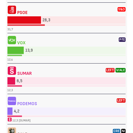
S&D
PSOE
28,3
31,7
PfE
VOX
13,9
12,4
LEFT
V/ALE
SUMAR
6,5
12,3
LEFT
PODEMOS
4,2
12,3 [SUMAR]
CRE
NI