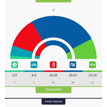
55
2/3
8/9
24/26
55/57
16/18
2
5
30
58
14
EVOLUCIÓN
FICHA TÉCNICA