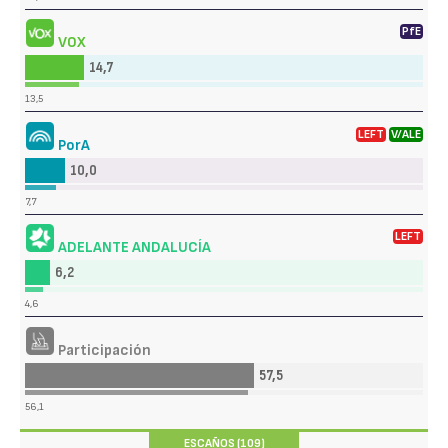
PfE
VOX
14,7
13,5
LEFT
V/ALE
PorA
10,0
7,7
LEFT
ADELANTE ANDALUCÍA
6,2
4,6
Participación
57,5
56,1
ESCAÑOS (109)