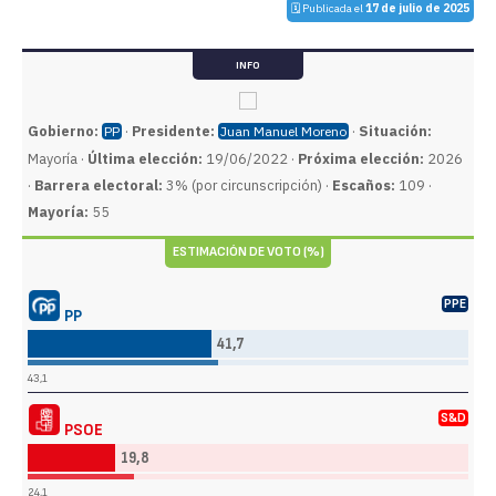
🗓️ Publicada el
17 de julio de 2025
INFO
Gobierno:
·
Presidente:
·
Situación:
PP
Juan Manuel Moreno
Mayoría ·
Última elección:
19/06/2022 ·
Próxima elección:
2026
·
Barrera electoral:
3% (por circunscripción) ·
Escaños:
109 ·
Mayoría:
55
ESTIMACIÓN DE VOTO (%)
PPE
PP
41,7
43,1
S&D
PSOE
19,8
24,1