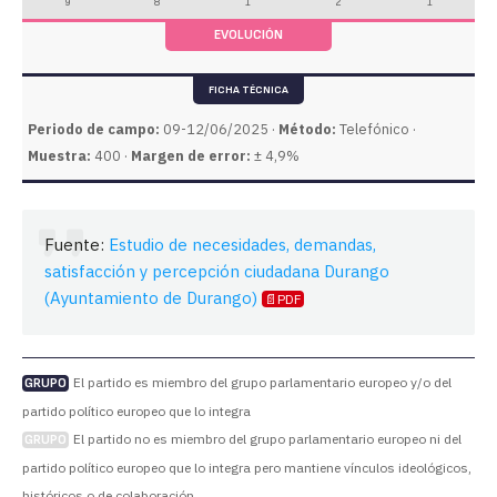
9
8
1
2
1
EVOLUCIÓN
FICHA TÉCNICA
Periodo de campo:
09-12/06/2025 ·
Método:
Telefónico ·
Muestra:
400 ·
Margen de error:
± 4,9%
Fuente:
Estudio de necesidades, demandas,
satisfacción y percepción ciudadana Durango
(Ayuntamiento de Durango)
📄PDF
El partido es miembro del grupo parlamentario europeo y/o del
GRUPO
partido político europeo que lo integra
El partido no es miembro del grupo parlamentario europeo ni del
GRUPO
partido político europeo que lo integra pero mantiene vínculos ideológicos,
históricos o de colaboración