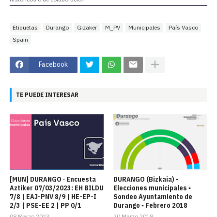
Etiquetas
Durango
Gizaker
M_PV
Municipales
País Vasco
Spain
Facebook
TE PUEDE INTERESAR
[MUN] DURANGO · Encuesta
DURANGO (Bizkaia) ▪
Aztiker 07/03/2023: EH BILDU
Elecciones municipales ▪
7/8 | EAJ-PNV 8/9 | HE-EP-I
Sondeo Ayuntamiento de
2/3 | PSE-EE 2 | PP 0/1
Durango ▪ Febrero 2018
08 Marzo 2023
20 Marzo 2018