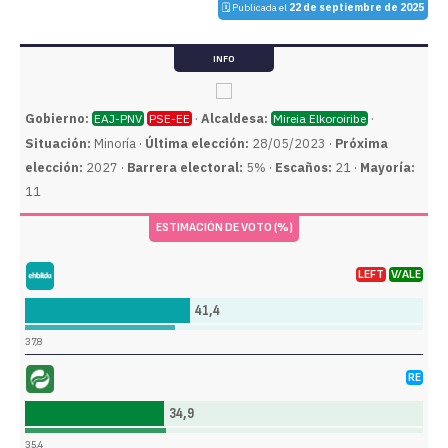
🗓️ Publicada el
22 de septiembre de 2025
INFO
Gobierno:
·
Alcaldesa:
·
EAJ-PNV
PSE-EE
Mireia Elkoroiribe
Situación:
Minoría ·
Última elección:
28/05/2023 ·
Próxima
elección:
2027 ·
Barrera electoral:
5% ·
Escaños:
21 ·
Mayoría:
11
ESTIMACIÓN DE VOTO (%)
LEFT
V/ALE
ria Bildu (EH BILDU)
41,4
37,8
RE
Partido Nacionalista Vasco (EAJ-PNV)
34,9
35,4