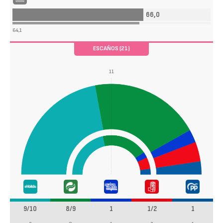
66,0
64,1
ESCAÑOS (21)
11
9/10
8/9
1
1/2
1