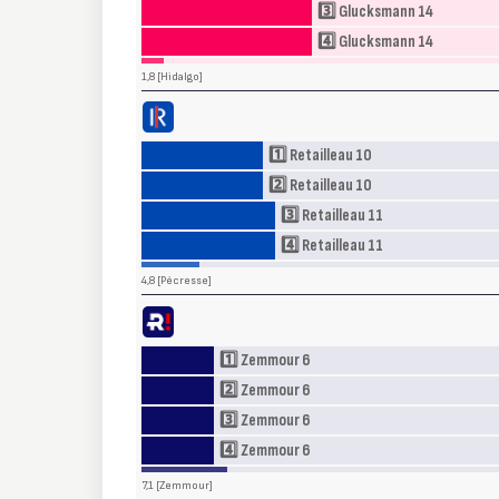
3️⃣ Glucksmann 14
4️⃣ Glucksmann 14
1,8 [Hidalgo]
Les Républicains (LR)
· Los Republicanos
1️⃣ Retailleau 10
2️⃣ Retailleau 10
3️⃣ Retailleau 11
4️⃣ Retailleau 11
4,8 [Pécresse]
Reconquête (R!)
· Reconquista
1️⃣ Zemmour 6
2️⃣ Zemmour 6
3️⃣ Zemmour 6
4️⃣ Zemmour 6
7,1 [Zemmour]