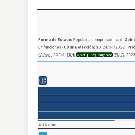
Forma de Estado:
República semipresidencial ·
Gobi
En funciones ·
Última elección:
10-24/04/2022 ·
Pró
(
V-Dem
, 2024) ·
IDH:
(
PNUD
, 2023
0,920 [26.º], muy alto
semblement National (RN)
· Agrupación Nacional
23,2 [Le Pen]