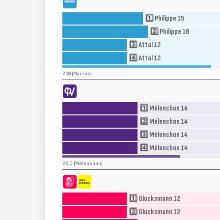
Ensemble (ENS)
· Juntos
1️⃣ Philippe 15
2️⃣ Philippe 16
3️⃣ Attal 12
4️⃣ Attal 12
27,8 [Macron]
La France Insoumise (LFI)
· Francia Insumisa
1️⃣ Mélenchon 14
2️⃣ Mélenchon 14
3️⃣ Mélenchon 14
4️⃣ Mélenchon 14
22,0 [Mélenchon]
e - Place publique (PS-PP)
· Partido Socialista - Plaza Pública
1️⃣ Glucksmann 12
2️⃣ Glucksmann 12