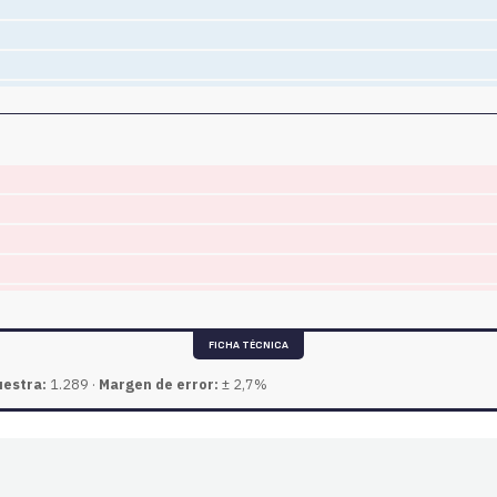
FICHA TÉCNICA
estra:
1.289 ·
Margen de error:
± 2,7%