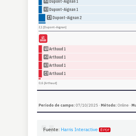
2️⃣ Dupont-Aignan 1
3️⃣ Dupont-Aignan 1
4️⃣ Dupont-Aignan 2
2,1 [Dupont-Aignan]
Lutte Ouvrière (LO)
· Lucha Obrera
1️⃣ Arthaud 1
2️⃣ Arthaud 1
3️⃣ Arthaud 1
4️⃣ Arthaud 1
0,6 [Arthaud]
Periodo de campo:
07/10/2025 ·
Método:
Online ·
Mu
Fuente:
Harris Interactive
📄PDF