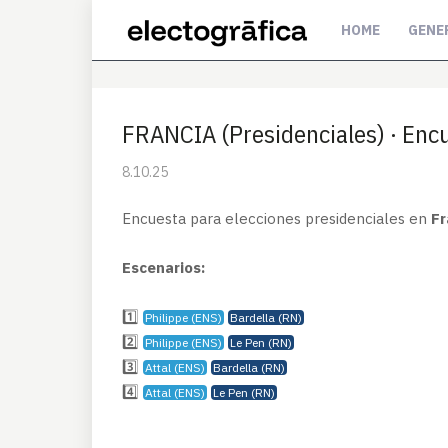
HOME
GENE
FRANCIA (Presidenciales) · Enc
8.10.25
Encuesta para elecciones presidenciales en
Fr
Escenarios:
1️⃣
Philippe (ENS)
Bardella (RN)
2️⃣
Philippe (ENS)
Le Pen (RN)
3️⃣
Attal (ENS)
Bardella (RN)
4️⃣
Attal (ENS)
Le Pen (RN)