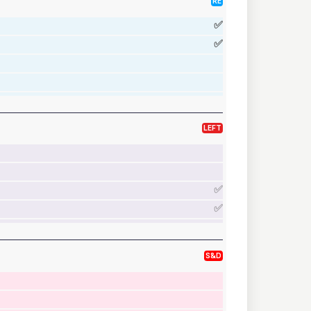
RE
✅
✅
LEFT
✅
✅
S&D