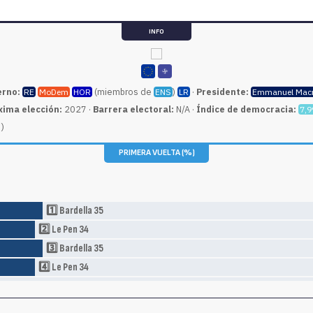
INFO
erno:
(miembros de
)
·
Presidente:
RE
MoDem
HOR
ENS
LR
Emmanuel Mac
xima elección:
2027 ·
Barrera electoral:
N/A ·
Índice de democracia:
7,9
)
PRIMERA VUELTA (%)
1️⃣ Bardella 35
2️⃣ Le Pen 34
3️⃣ Bardella 35
4️⃣ Le Pen 34