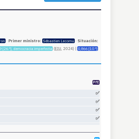
·
Primer ministro:
·
Situación:
ron
Sébastien Lecornu
(
EIU
, 2024) |
9 [26.º], democracia imperfecta
0,866 [10.º]
PfE
✅
✅
✅
✅