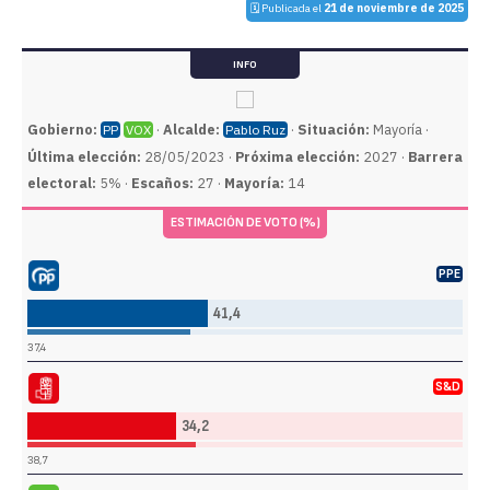
🗓️ Publicada el
21 de noviembre de 2025
INFO
Gobierno:
·
Alcalde:
·
Situación:
Mayoría ·
PP
VOX
Pablo Ruz
Última elección:
28/05/2023 ·
Próxima elección:
2027 ·
Barrera
electoral:
5% ·
Escaños:
27 ·
Mayoría:
14
ESTIMACIÓN DE VOTO (%)
PPE
do Popular (PP)
41,4
37,4
S&D
sta Obrero Español (PSOE)
34,2
38,7