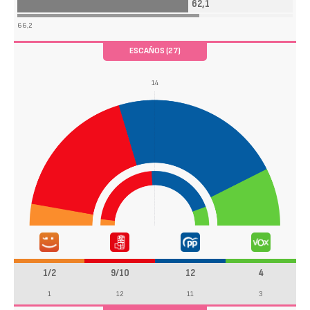
62,1
66,2
ESCAÑOS (27)
14
1/2
9/10
12
4
1
12
11
3