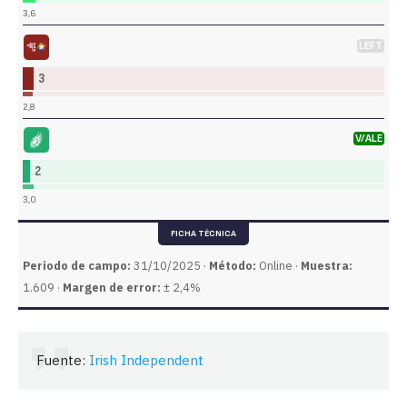
3,6
LEFT
BP-S)
· El Pueblo Antes que el Lucro - Solidaridad
3
2,8
V/ALE
Comhaontas Glas
· Partido Verde
2
3,0
FICHA TÉCNICA
Periodo de campo:
31/10/2025 ·
Método:
Online ·
Muestra:
1.609 ·
Margen de error:
± 2,4%
Fuente:
Irish Independent