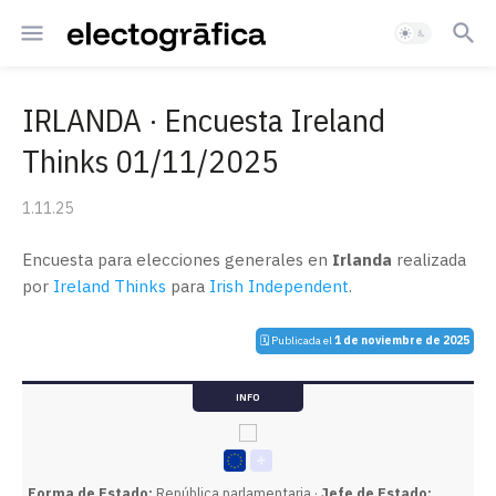
IRLANDA · Encuesta Ireland
Thinks 01/11/2025
1.11.25
Encuesta para elecciones generales en
Irlanda
realizada
por
Ireland Thinks
para
Irish Independent
.
🗓️ Publicada el
1 de noviembre de 2025
INFO
Forma de Estado:
República parlamentaria ·
Jefe de Estado: