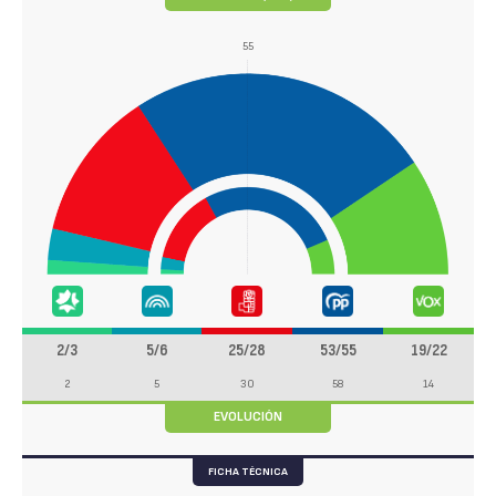
55
2/3
5/6
25/28
53/55
19/22
2
5
30
58
14
EVOLUCIÓN
FICHA TÉCNICA