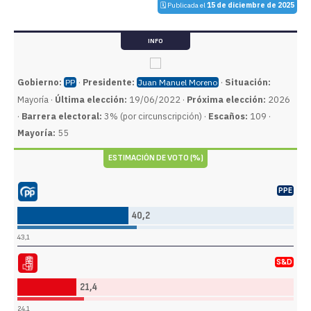
🗓️ Publicada el
15 de diciembre de 2025
INFO
Gobierno:
·
Presidente:
·
Situación:
PP
Juan Manuel Moreno
Mayoría ·
Última elección:
19/06/2022 ·
Próxima elección:
2026
·
Barrera electoral:
3% (por circunscripción) ·
Escaños:
109 ·
Mayoría:
55
ESTIMACIÓN DE VOTO (%)
PPE
do Popular (PP)
40,2
43,1
S&D
sta Obrero Español (PSOE)
21,4
24,1