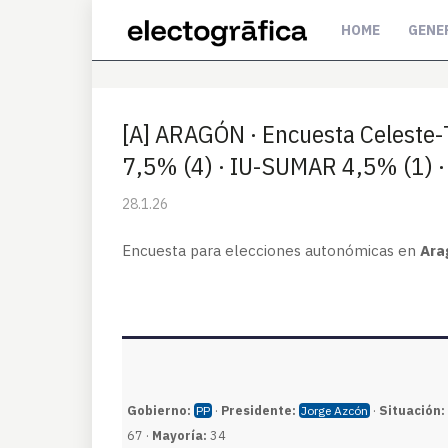
HOME
GENE
[A] ARAGÓN · Encuesta Celeste
7,5% (4) · IU-SUMAR 4,5% (1) 
28.1.26
Encuesta para elecciones autonómicas en
Ara
Gobierno:
·
Presidente:
·
Situación:
PP
Jorge Azcón
67 ·
Mayoría:
34