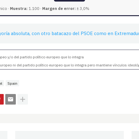
nico ·
Muestra:
1.100 ·
Margen de error:
± 3,0%
yoría absoluta, con otro batacazo del PSOE como en Extremadu
eo y/o del partido político europeo que lo integra
ropeo ni del partido político europeo que lo integra pero mantiene vínculos ideoló
el
Spain