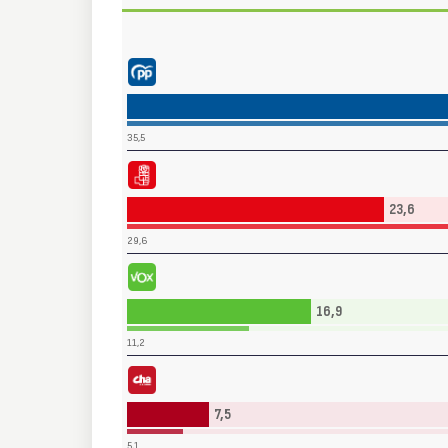
Partido Popular (PP)
35,5
Partido Socialista Obrero Español (PSOE)
23,6
29,6
Vox (VOX)
16,9
11,2
Chunta Aragonesista (CHA)
7,5
5,1