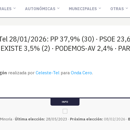
RALES
AUTONÓMICAS
MUNICIPALES
OTRAS
-Tel 28/01/2026: PP 37,9% (30) · PSOE 23,
· EXISTE 3,5% (2) · PODEMOS-AV 2,4% · PA
gón
realizada por
Celeste-Tel
para
Onda Cero
.
INFO
Minoría ·
Última elección:
28/05/2023 ·
Próxima elección:
08/02/2026
·
B