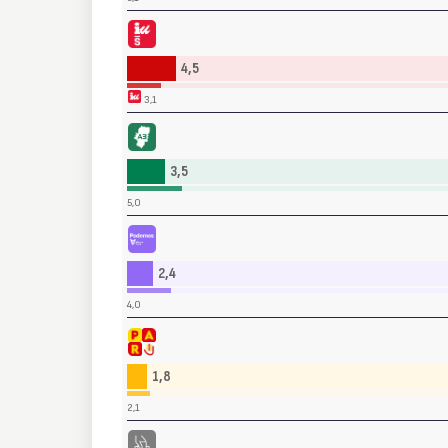
quierda Unida - Movimiento Sumar (IU-SUMAR)
4,5
3,1
Aragón Existe - Coalición Existe (EXISTE)
3,5
5,0
Podemos - Alianza Verde (PODEMOS-AV)
2,4
4,0
Partido Aragonés (PAR)
1,8
2,1
Participación