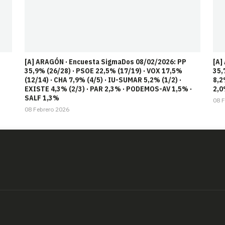
[A] ARAGÓN · Encuesta SigmaDos 08/02/2026: PP
[A]
35,9% (26/28) · PSOE 22,5% (17/19) · VOX 17,5%
35,
(12/14) · CHA 7,9% (4/5) · IU-SUMAR 5,2% (1/2) ·
8,2
EXISTE 4,3% (2/3) · PAR 2,3% · PODEMOS-AV 1,5% ·
2,0
SALF 1,3%
08 F
08 Febrero 2026