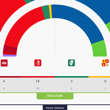
4
18
2
0
3
23
3
1
EVOLUCIÓN
FICHA TÉCNICA