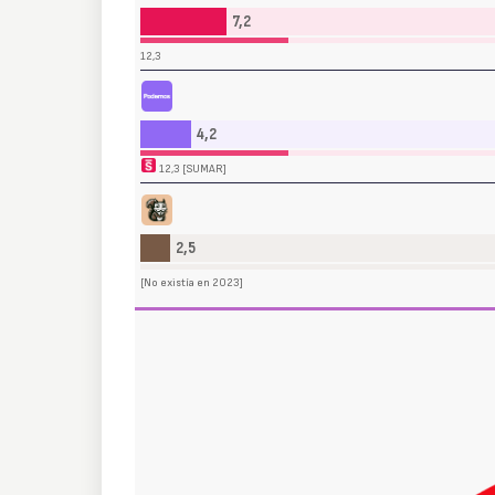
7,2
12,3
Podemos (PODEMOS)
4,2
12,3 [SUMAR]
Se Acabó La Fiesta (SALF)
2,5
[No existía en 2023]