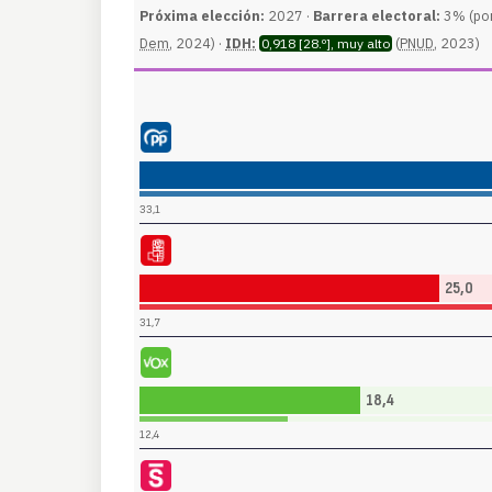
Próxima elección:
2027 ·
Barrera electoral:
3% (por
Dem
, 2024) ·
IDH:
(
PNUD
, 2023)
0,918 [28.º], muy alto
Partido Popular (PP)
33,1
Partido Socialista Obrero Español (PSOE)
25,0
31,7
Vox (VOX)
18,4
12,4
Sumar (SUMAR)