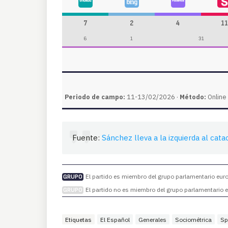
7
2
4
11
6
1
31
Periodo de campo:
11-13/02/2026 ·
Método:
Online 
Fuente:
Sánchez lleva a la izquierda al cat
El partido es miembro del grupo parlamentario europ
GRUPO
El partido no es miembro del grupo parlamentario eu
GRUPO
Etiquetas
El Español
Generales
Sociométrica
Sp