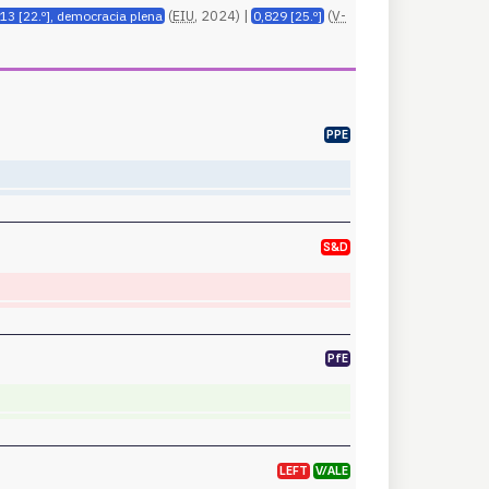
(
EIU
, 2024) |
(
V-
,13 [22.º], democracia plena
0,829 [25.º]
PPE
S&D
PfE
LEFT
V/ALE