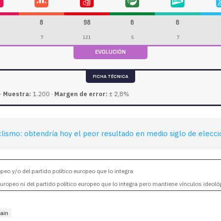
8
98
6
6
7
121
5
7
EVOLUCIÓN
FICHA TÉCNICA
·
Muestra:
1.200 ·
Margen de error:
± 2,8%
aclismo: obtendría hoy el peor resultado en medio siglo de elecc
eo y/o del partido político europeo que lo integra
ropeo ni del partido político europeo que lo integra pero mantiene vínculos ideoló
ain