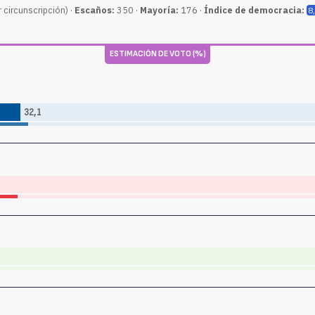
 circunscripción) ·
Escaños:
350 ·
Mayoría:
176 ·
Índice de democracia:
8
ESTIMACIÓN DE VOTO (%)
32,1