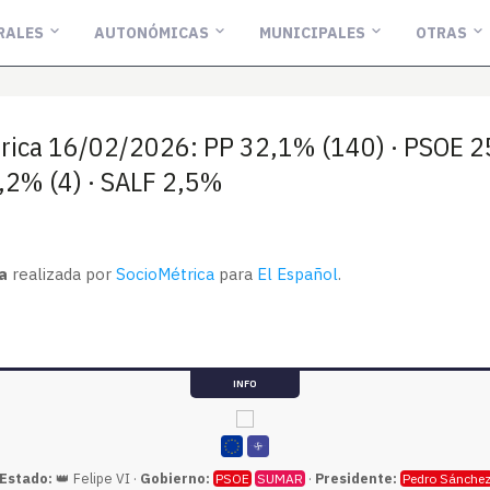
RALES
AUTONÓMICAS
MUNICIPALES
OTRAS
trica 16/02/2026: PP 32,1% (140) · PSOE 2
2% (4) · SALF 2,5%
a
realizada por
SocioMétrica
para
El Español
.
INFO
 Estado:
👑 Felipe VI ·
Gobierno:
·
Presidente:
PSOE
SUMAR
Pedro Sánche