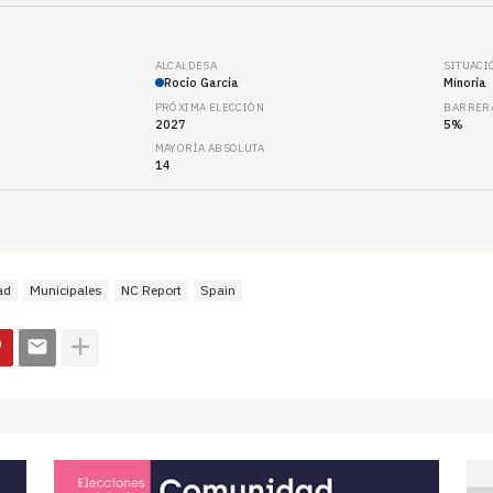
ALCALDESA
SITUACI
Rocío García
Minoría
PRÓXIMA ELECCIÓN
BARRERA
2027
5%
MAYORÍA ABSOLUTA
14
ad
Municipales
NC Report
Spain