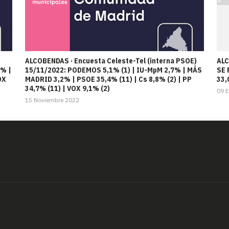
ALCOBENDAS · Encuesta Celeste-Tel (interna PSOE)
ALC
7% |
15/11/2022: PODEMOS 5,1% (1) | IU-MpM 2,7% | MÁS
SE 
OX
MADRID 3,2% | PSOE 35,4% (11) | Cs 8,8% (2) | PP
33,
34,7% (11) | VOX 9,1% (2)
09 
15 Noviembre 2022