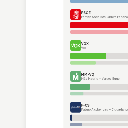
PSOE
Partido Socialista Obrero Españo
VOX
Vox
MM-VQ
Más Madrid – Verdes Equo
F-CS
Futuro Alcobendas – Ciudadano