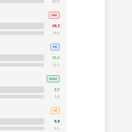
42,6
S&D
28,2
29,3
PfE
15,6
11,1
V/ALE
8,5
5,8
RE
0,9
5,1