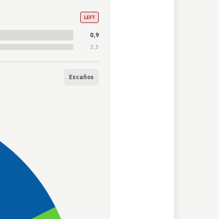
LEFT
0,9
3,3
Escaños