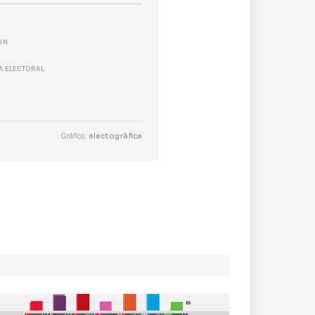
ÓN
 ELECTORAL
Gráfico:
electogrāfica