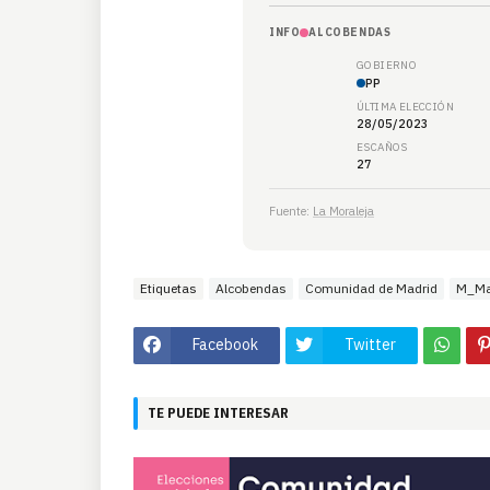
INFO
ALCOBENDAS
GOBIERNO
PP
ÚLTIMA ELECCIÓN
28/05/2023
ESCAÑOS
27
Fuente:
La Moraleja
Etiquetas
Alcobendas
Comunidad de Madrid
M_M
Facebook
Twitter
TE PUEDE INTERESAR