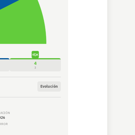
4
3
Evolución
ZACIÓN
026
ERROR