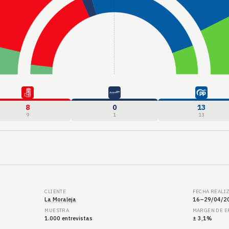
8
0
13
9
1
13
CLIENTE
FECHA REALI
La Moraleja
16–29/04/2
MUESTRA
MARGEN DE 
1.000 entrevistas
± 3,1%