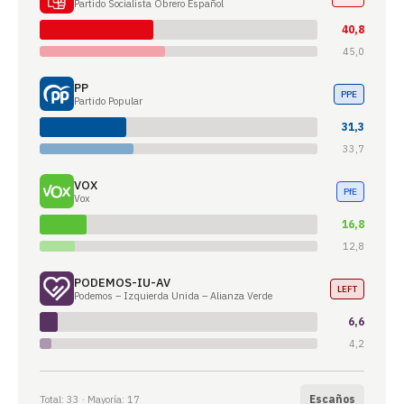
Partido Socialista Obrero Español
40,8
45,0
PP
PPE
Partido Popular
31,3
33,7
VOX
PfE
Vox
16,8
12,8
PODEMOS-IU-AV
LEFT
Podemos – Izquierda Unida – Alianza Verde
6,6
4,2
Escaños
Total: 33 · Mayoría: 17