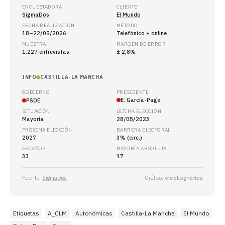
ENCUESTADORA
CLIENTE
SigmaDos
El Mundo
FECHA REALIZACIÓN
MÉTODO
18–22/05/2026
Telefónico + online
MUESTRA
MARGEN DE ERROR
1.227 entrevistas
± 2,8%
INFO
CASTILLA-LA MANCHA
GOBIERNO
PRESIDENTE
E. García-Page
PSOE
SITUACIÓN
ÚLTIMA ELECCIÓN
Mayoría
28/05/2023
PRÓXIMA ELECCIÓN
BARRERA ELECTORAL
2027
3% (circ.)
ESCAÑOS
MAYORÍA ABSOLUTA
33
17
Fuente:
SigmaDos
Gráfico:
electogrāfica
Etiquetas
A_CLM
Autonómicas
Castilla-La Mancha
El Mundo