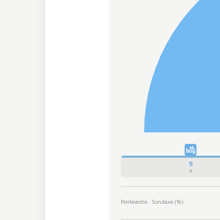
9
9
Pontevedra · Sondaxe (%)