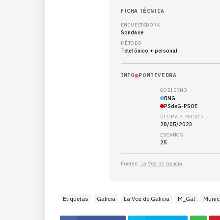
FICHA TÉCNICA
ENCUESTADORA
Sondaxe
MÉTODO
Telefónico + personal
INFO
PONTEVEDRA
GOBIERNO
BNG
PSdeG-PSOE
ÚLTIMA ELECCIÓN
28/05/2023
ESCAÑOS
25
Fuente:
La Voz de Galicia
Etiquetas
Galicia
La Voz de Galicia
M_Gal
Munic