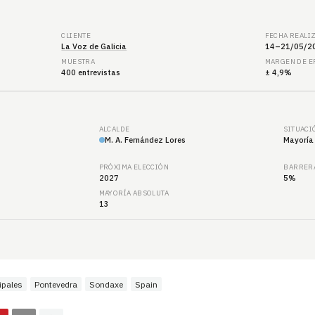
CLIENTE
FECHA REALI
La Voz de Galicia
14–21/05/2
MUESTRA
MARGEN DE 
400 entrevistas
± 4,9%
ALCALDE
SITUACI
M. A. Fernández Lores
Mayoría
PRÓXIMA ELECCIÓN
BARRERA
2027
5%
MAYORÍA ABSOLUTA
13
ipales
Pontevedra
Sondaxe
Spain