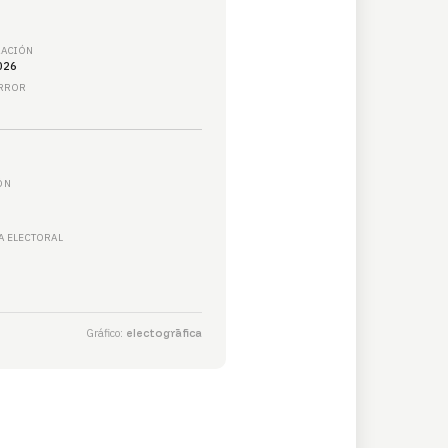
ZACIÓN
026
ERROR
ÓN
 ELECTORAL
Gráfico:
electogrāfica