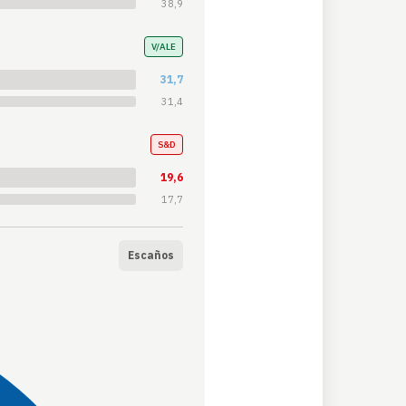
38,9
V/ALE
31,7
31,4
S&D
19,6
17,7
Escaños