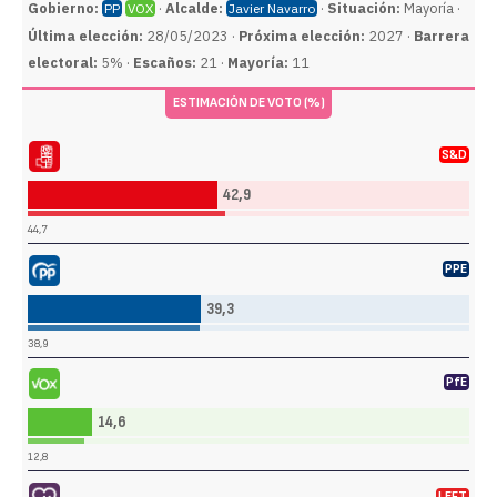
Gobierno:
·
Alcalde:
·
Situación:
Mayoría ·
PP
VOX
Javier Navarro
Última elección:
28/05/2023 ·
Próxima elección:
2027 ·
Barrera
electoral:
5% ·
Escaños:
21 ·
Mayoría:
11
ESTIMACIÓN DE VOTO (%)
S&D
sta Obrero Español (PSOE)
42,9
44,7
PPE
do Popular (PP)
39,3
38,9
PfE
Vox (VOX)
14,6
12,8
LEFT