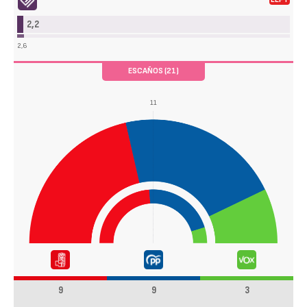
lloso (UNIDAS-PODEMOS-IU)
2,2
2,6
ESCAÑOS (21)
11
9
9
3