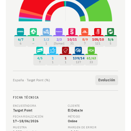
6/7
1
1/2
2/3
10/11
8/9
105/107
5/6
6
—
1
[Sumar]
31
7
121
5
4/5
1
1
139/141
61/63
7
1
1
137
33
Evolución
España · Target Point (%)
FICHA TÉCNICA
ENCUESTADORA
CLIENTE
Target Point
El Debate
FECHA REALIZACIÓN
MÉTODO
17–18/06/2026
Online
MUESTRA
MARGEN DE ERROR