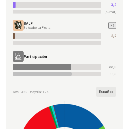
3,2
[Sumar]
SALF
NI
Se Acabó La Fiesta
2,2
—
Participación
66,0
66,6
Escaños
Total: 350 · Mayoría: 176