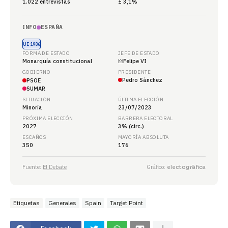
1.022 entrevistas
± 3,1%
INFO
ESPAÑA
UE 1986
FORMA DE ESTADO
JEFE DE ESTADO
Monarquía constitucional
🜲
Felipe VI
GOBIERNO
PRESIDENTE
Pedro Sánchez
PSOE
SUMAR
SITUACIÓN
ÚLTIMA ELECCIÓN
Minoría
23/07/2023
PRÓXIMA ELECCIÓN
BARRERA ELECTORAL
2027
3% (circ.)
ESCAÑOS
MAYORÍA ABSOLUTA
350
176
Fuente:
El Debate
Gráfico:
electogrāfica
Etiquetas
Generales
Spain
Target Point