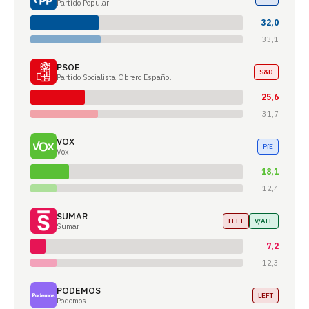
Partido Popular
32,0
33,1
PSOE
S&D
Partido Socialista Obrero Español
25,6
31,7
VOX
PfE
Vox
18,1
12,4
SUMAR
LEFT
V/ALE
Sumar
7,2
12,3
PODEMOS
LEFT
Podemos