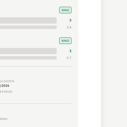
V/ALE
3
2,4
V/ALE
1
0,7
ALIZACIÓN
/2026
E ERROR
ERNO