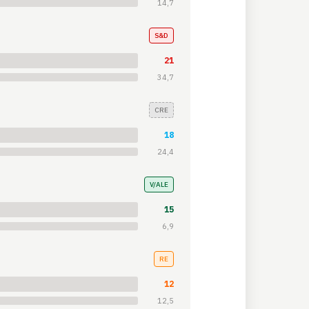
14,7
S&D
21
34,7
CRE
18
24,4
V/ALE
15
6,9
RE
12
12,5