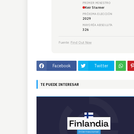
PRIMER MINISTRO
Keir Starmer
PRÓXIMA ELECCIÓN
2029
MAYORÍA ABSOLUTA
326
Fuente:
Find Out Now
Facebook
Twitter
TE PUEDE INTERESAR