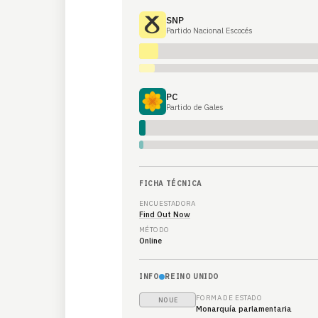
SNP
Partido Nacional Escocés
PC
Partido de Gales
FICHA TÉCNICA
ENCUESTADORA
Find Out Now
MÉTODO
Online
INFO
REINO UNIDO
FORMA DE ESTADO
NO UE
Monarquía parlamentaria