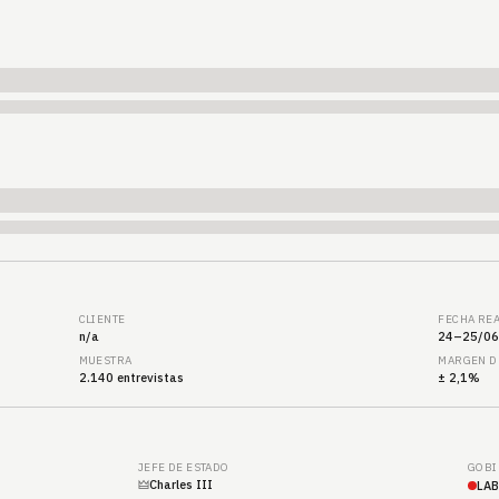
CLIENTE
FECHA RE
n/a
24–25/06
MUESTRA
MARGEN D
2.140 entrevistas
± 2,1%
JEFE DE ESTADO
GOBI
🜲
Charles III
LAB