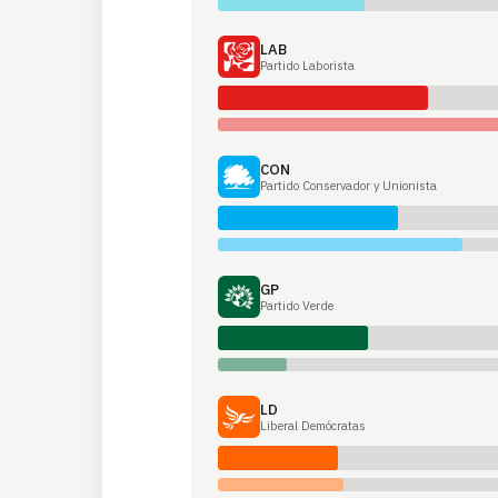
LAB
Partido Laborista
CON
Partido Conservador y Unionista
GP
Partido Verde
LD
Liberal Demócratas