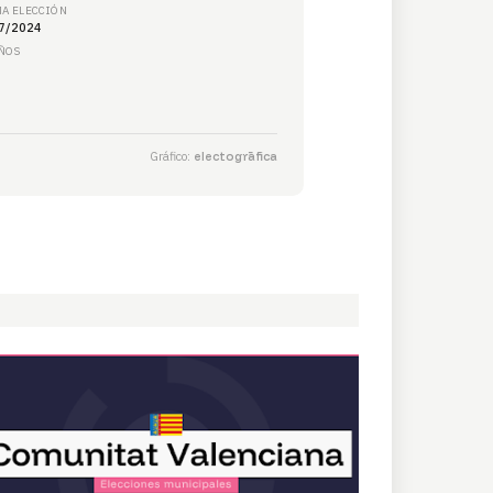
MA ELECCIÓN
7/2024
ÑOS
Gráfico:
electogrāfica