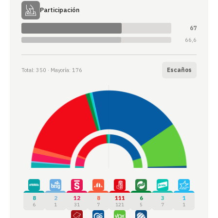
Participación
67
66,6
Escaños
Total: 350 · Mayoría: 176
8
2
12
8
111
6
3
1
6
1
31
7
121
5
7
1