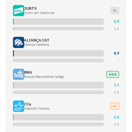
JUNTS
NI
Junts per Catalunya
0,9
1,6
ALIANÇA.CAT
Aliança Catalana
0,9
–
BNG
V/ALE
Bloque Nacionalista Galego
0,6
0,6
CCa
RE
Coalición Canaria
0,5
0,5