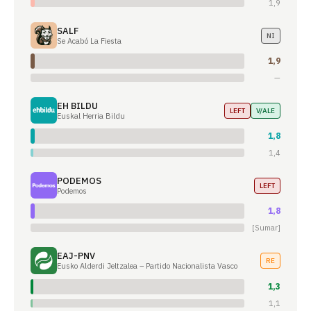
1,9
SALF
NI
Se Acabó La Fiesta
1,9
—
EH BILDU
LEFT
V/ALE
Euskal Herria Bildu
1,8
1,4
PODEMOS
LEFT
Podemos
1,8
[Sumar]
EAJ-PNV
RE
Eusko Alderdi Jeltzalea – Partido Nacionalista Vasco
1,3
1,1