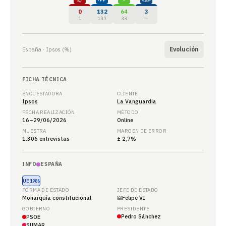
0
132
64
3
1
137
33
—
Evolución
España · Ipsos (%)
FICHA TÉCNICA
ENCUESTADORA
CLIENTE
Ipsos
La Vanguardia
FECHA REALIZACIÓN
MÉTODO
16–29/06/2026
Online
MUESTRA
MARGEN DE ERROR
1.306 entrevistas
± 2,7%
INFO
ESPAÑA
UE 1986
FORMA DE ESTADO
JEFE DE ESTADO
Monarquía constitucional
🜲
Felipe VI
GOBIERNO
PRESIDENTE
Pedro Sánchez
PSOE
SUMAR