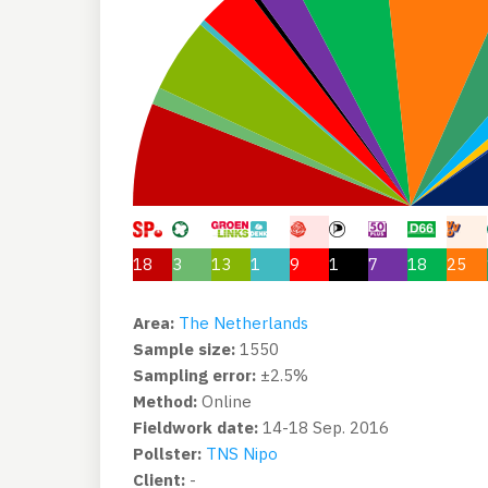
18
3
13
1
9
1
7
18
25
Area:
The Netherlands
Sample size:
1550
Sampling error:
±2.5%
Method:
Online
Fieldwork date:
14-18 Sep. 2016
Pollster:
TNS Nipo
Client:
-