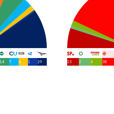
14
7
4
1
29
15
2
4
38