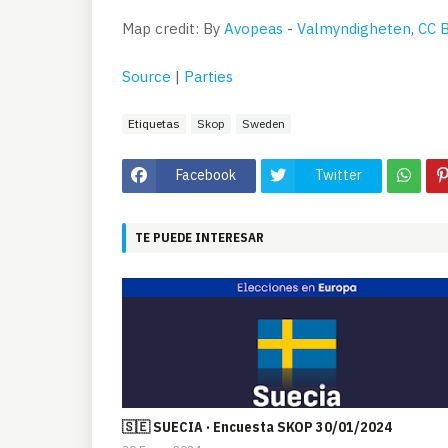
Map credit: By
Avopeas
-
Valmyndigheten
,
CC B
Source
|
Parties
Etiquetas
Skop
Sweden
Facebook
Twitter
TE PUEDE INTERESAR
🇸🇪 SUECIA · Encuesta SKOP 30/01/2024