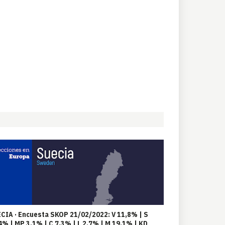
CIA · Encuesta SKOP 21/02/2022: V 11,8% | S
4% | MP 3,1% | C 7,3% | L 2,7% | M 19,1% | KD