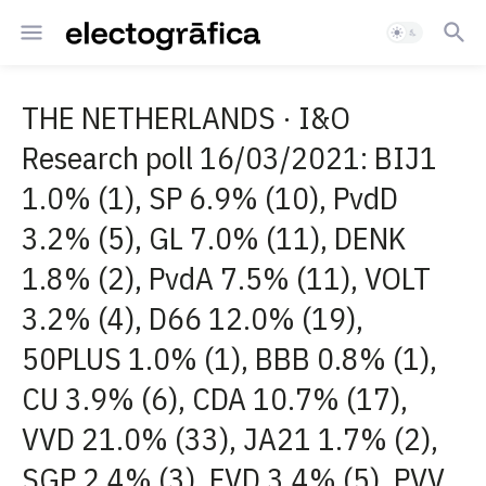
THE NETHERLANDS · I&O
Research poll 16/03/2021: BIJ1
1.0% (1), SP 6.9% (10), PvdD
3.2% (5), GL 7.0% (11), DENK
1.8% (2), PvdA 7.5% (11), VOLT
3.2% (4), D66 12.0% (19),
50PLUS 1.0% (1), BBB 0.8% (1),
CU 3.9% (6), CDA 10.7% (17),
VVD 21.0% (33), JA21 1.7% (2),
SGP 2.4% (3), FVD 3.4% (5), PVV