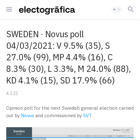
SWEDEN · Novus poll
04/03/2021: V 9.5% (35), S
27.0% (99), MP 4.4% (16), C
8.3% (30), L 3.3%, M 24.0% (88),
KD 4.1% (15), SD 17.9% (66)
4.3.21
Opinion poll for the next Swedish general election carried
out by
Novus
and commissioned by
SVT
.