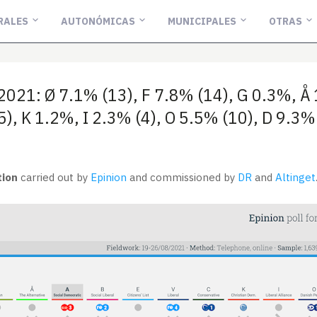
RALES
AUTONÓMICAS
MUNICIPALES
OTRAS
2021: Ø 7.1% (13), F 7.8% (14), G 0.3%, Å
5), K 1.2%, I 2.3% (4), O 5.5% (10), D 9.3%
tion
carried out by
Epinion
and commissioned by
DR
and
Altinget