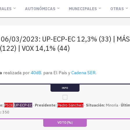
RALES
AUTONÓMICAS
MUNICIPALES
OTRAS
. 06/03/2023: UP-ECP-EC 12,3% (33) | MÁS
 (122) | VOX 14,1% (44)
a
realizada por
40dB.
para El País y
Cadena SER
.
INFO
o:
PSOE
UP-ECP-EC
·
Presidente:
Pedro Sánchez
·
Situación:
Minoría ·
Últi
:
350
VOTO (%)