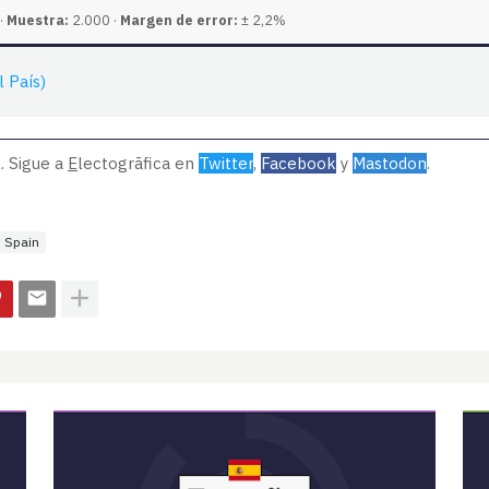
·
Muestra:
2.000 ·
Margen de error:
± 2,2%
 País)
. Sigue a
E
lectogrāfica en
Twitter
,
Facebook
y
Mastodon
.
Spain