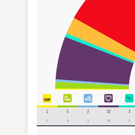
1
5
2
33
3
2
5
1
35
3