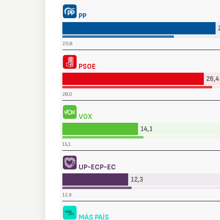
PP
20,8
PSOE
26,4
28,0
VOX
14,1
15,1
UP-ECP-EC
12,3
12,9
MÁS PAÍS