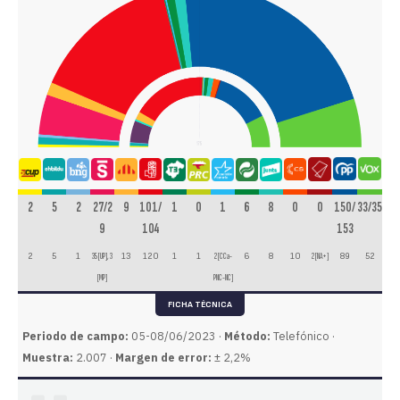
2
5
2
27/2
9
101/
1
0
1
6
8
0
0
150/
33/35
9
104
153
2
5
1
35 [UP], 3
13
120
1
1
2 [CCa-
6
8
10
2 [NA+]
89
52
[MP]
PNC-NC]
FICHA TÉCNICA
Periodo de campo:
05-08/06/2023 ·
Método:
Telefónico ·
Muestra:
2.007 ·
Margen de error:
± 2,2%