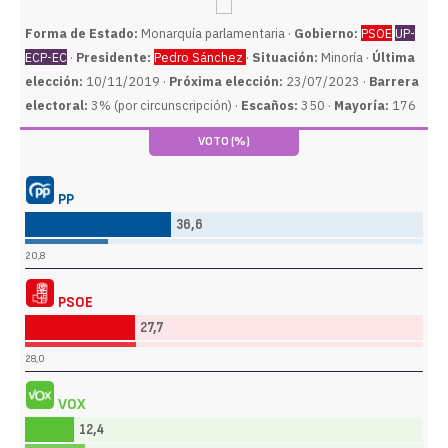
Forma de Estado:
Monarquía parlamentaria ·
Gobierno:
PSOE
UP-
ECP-EC
·
Presidente:
Pedro Sánchez
·
Situación:
Minoría ·
Última
elección:
10/11/2019 ·
Próxima elección:
23/07/2023 ·
Barrera
electoral:
3% (por circunscripción) ·
Escaños:
350 ·
Mayoría:
176
VOTO (%)
PP
36,6
20,8
PSOE
27,7
28,0
VOX
12,4