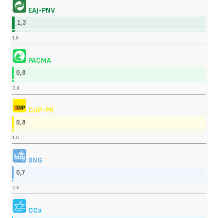
EAJ-PNV
1,3
1,6
PACMA
0,8
0,9
CUP-PR
0,8
1,0
BNG
0,7
0,5
CCa