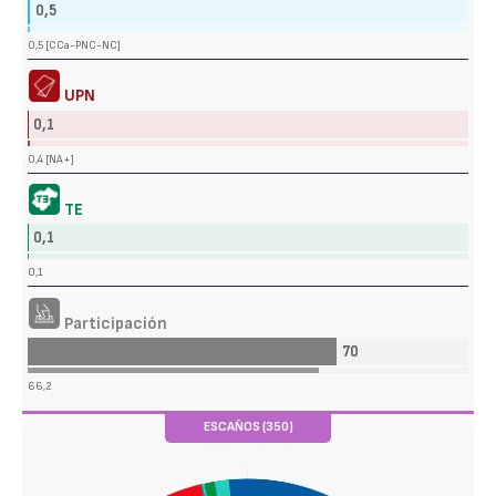
0,5
0,5 [CCa-PNC-NC]
UPN
0,1
0,4 [NA+]
TE
0,1
0,1
Participación
70
66,2
ESCAÑOS (350)