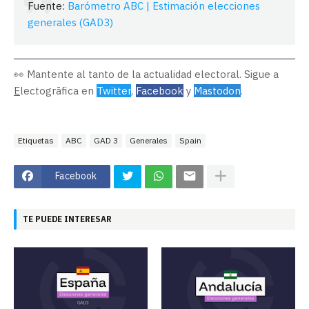
Fuente:
Barómetro ABC | Estimación elecciones
generales (GAD3)
👀 Mantente al tanto de la actualidad electoral. Sigue a
E
lectogrāfica en
Twitter
,
Facebook
y
Mastodon
.
Etiquetas
ABC
GAD 3
Generales
Spain
Facebook
TE PUEDE INTERESAR