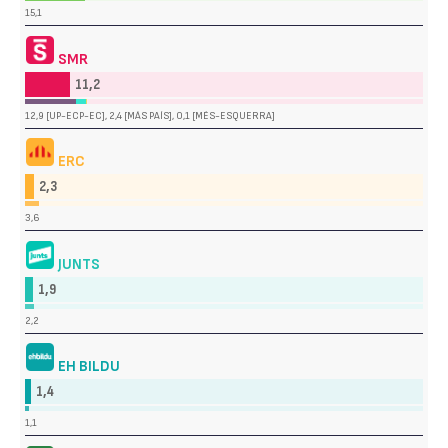
15,1
SMR
11,2
12,9 [UP-ECP-EC], 2,4 [MÁS PAÍS], 0,1 [MÉS-ESQUERRA]
ERC
2,3
3,6
JUNTS
1,9
2,2
EH BILDU
1,4
1,1