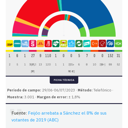
1
6
1
27
9
110
1
0
0
5
7
0
0
152
31
2
5
1
35 [UP], 3
13
120
1
1
2 [CCa-
6
8
10
2 [NA+]
89
52
[MP]
PNC-NC]
FICHA TÉCNICA
Periodo de campo:
29/06-06/07/2023 ·
Método:
Telefónico ·
Muestra:
3.001 ·
Margen de error:
± 1,8%
Fuente:
Feijóo arrebata a Sánchez el 8% de sus
votantes de 2019 (ABC)