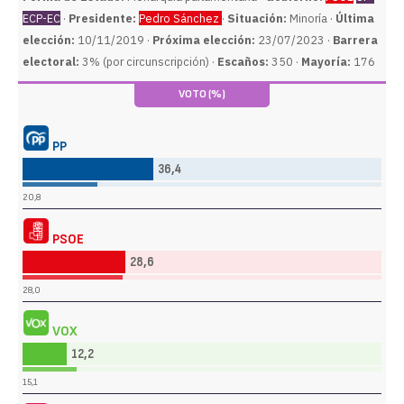
ECP-EC
·
Presidente:
Pedro Sánchez
·
Situación:
Minoría ·
Última
elección:
10/11/2019 ·
Próxima elección:
23/07/2023 ·
Barrera
electoral:
3% (por circunscripción) ·
Escaños:
350 ·
Mayoría:
176
VOTO (%)
PP
36,4
20,8
PSOE
28,6
28,0
VOX
12,2
15,1