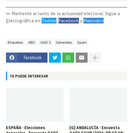
👀 Mantente al tanto de la actualidad electoral. Sigue a
E
lectogrāfica en
Twitter
,
Facebook
y
Mastodon
.
Etiquetas
ABC
GAD 3
Generales
Spain
Facebook
TE PUEDE INTERESAR
ESPAÑA · Elecciones
[G] ANDALUCÍA · Encuesta