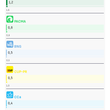
1,2
1,6
PACMA
0,6
0,9
BNG
0,5
0,5
CUP-PR
0,5
1,0
CCa
0,4