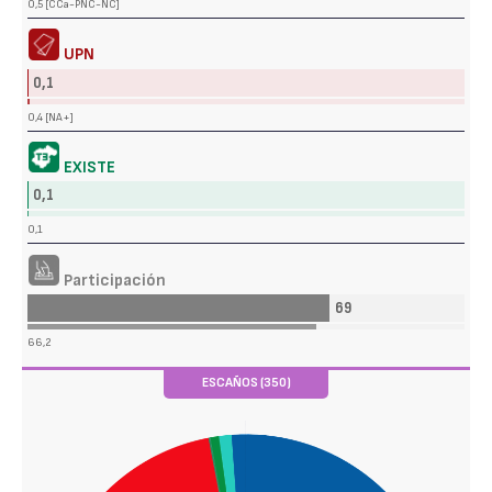
0,5 [CCa-PNC-NC]
UPN
0,1
0,4 [NA+]
EXISTE
0,1
0,1
Participación
69
66,2
ESCAÑOS (350)