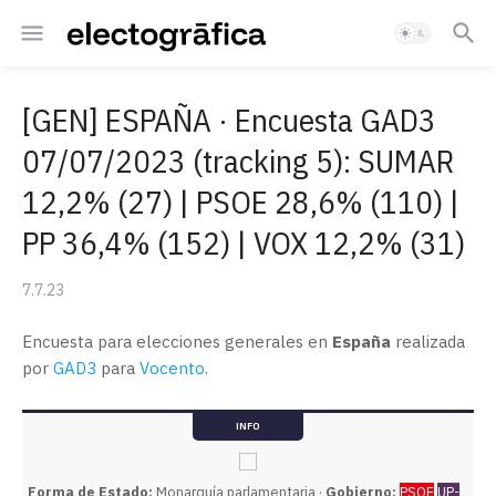
[GEN] ESPAÑA · Encuesta GAD3
07/07/2023 (tracking 5): SUMAR
12,2% (27) | PSOE 28,6% (110) |
PP 36,4% (152) | VOX 12,2% (31)
7.7.23
Encuesta para elecciones generales en
España
realizada
por
GAD3
para
Vocento
.
INFO
Forma de Estado:
Monarquía parlamentaria ·
Gobierno:
PSOE
UP-