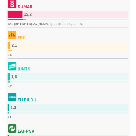
SUMAR
12,2
12,9 [UP-ECP-EC], 2,4 [MÁS PAÍS], 0,1 [MÉS-ESQUERRA]
ERC
2,1
3,6
JUNTS
1,8
2,2
EH BILDU
1,3
1,1
EAJ-PNV