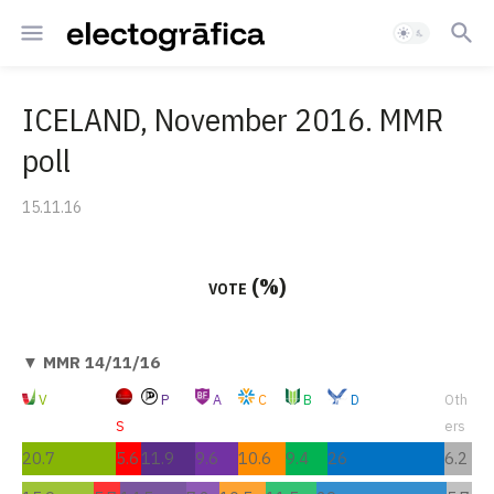
ICELAND, November 2016. MMR
poll
15.11.16
vote (%)
▼ MMR 14/11/16
V
P
A
C
B
D
Oth
S
ers
20.7
5.6
11.9
9.6
10.6
9.4
26
6.2