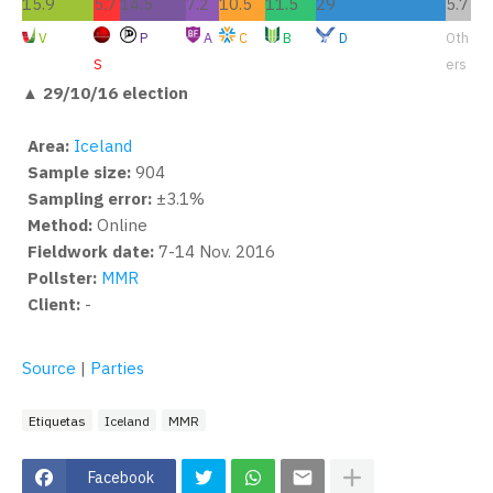
15.9
5.7
14.5
7.2
10.5
11.5
29
5.7
V
P
A
C
B
D
Oth
S
ers
▲ 29/10/16 election
Area:
Iceland
Sample size:
904
Sampling error:
±3.1%
Method:
Online
Fieldwork date:
7-14 Nov. 2016
Pollster:
MMR
Client:
-
Source
|
Parties
Etiquetas
Iceland
MMR
Facebook