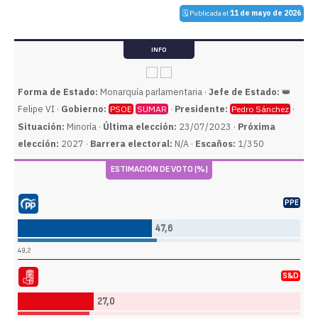
🗓️ Publicada el
11 de mayo de 2026
INFO
Forma de Estado:
Monarquía parlamentaria ·
Jefe de Estado:
👑
Felipe VI ·
Gobierno:
·
Presidente:
·
PSOE
SUMAR
Pedro Sánchez
Situación:
Minoría ·
Última elección:
23/07/2023 ·
Próxima
elección:
2027 ·
Barrera electoral:
N/A ·
Escaños:
1/350
ESTIMACIÓN DE VOTO (%)
PPE
do Popular (PP)
47,6
49,2
S&D
sta Obrero Español (PSOE)
27,0