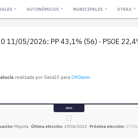
RALES
AUTONÓMICAS
MUNICIPALES
OTRAS
10 11/05/2026: PP 43,1% (56) · PSOE 22,4%
alucía
realizada por Data10 para
OKDiario
.
INFO
uación:
Mayoría ·
Última elección:
19/06/2022 ·
Próxima elección:
17/05