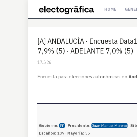
HOME
GENE
[A] ANDALUCÍA · Encuesta Data
7,9% (5) · ADELANTE 7,0% (5)
17.5.26
Encuesta para elecciones autonómicas en
And
Gobierno:
·
Presidente:
·
Sit
PP
Juan Manuel Moreno
Escaños:
109 ·
Mayoría:
55