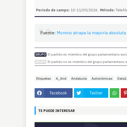
Periodo de campo:
10-11/05/2026 ·
Método:
Telefó
Fuente:
Moreno atrapa la mayoría absoluta y
El partido es miembro del grupo parlamentario europ
GRUPO
El partido no es miembro del grupo parlamentario eu
GRUPO
Etiquetas
A_And
Andalucía
Autonómicas
Data1
Facebook
Twitter
TE PUEDE INTERESAR