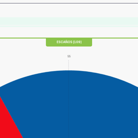
ESCAÑOS (109)
55