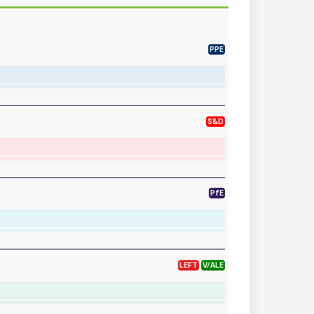
PPE
S&D
PfE
LEFT
V/ALE