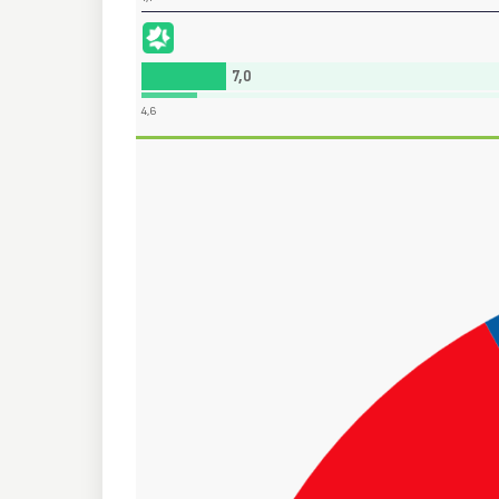
Adelante Andalucía (ADELANTE ANDALUCÍA)
7,0
4,6