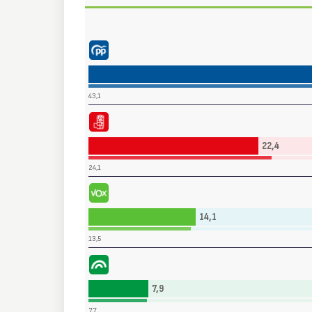
Partido Popular (PP)
43,1
Partido Socialista Obrero Español (PSOE)
22,4
24,1
Vox (VOX)
14,1
13,5
Por Andalucía (PorA)
7,9
7,7