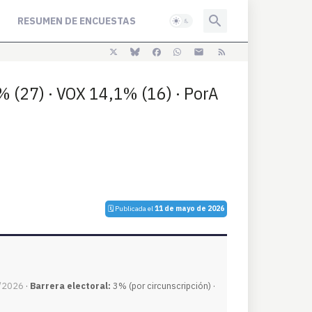
RESUMEN DE ENCUESTAS
 (27) · VOX 14,1% (16) · PorA
🗓️ Publicada el
11 de mayo de 2026
/2026
·
Barrera electoral:
3% (por circunscripción) ·