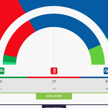
5
27
5
5
30
5
EVOLUCIÓN